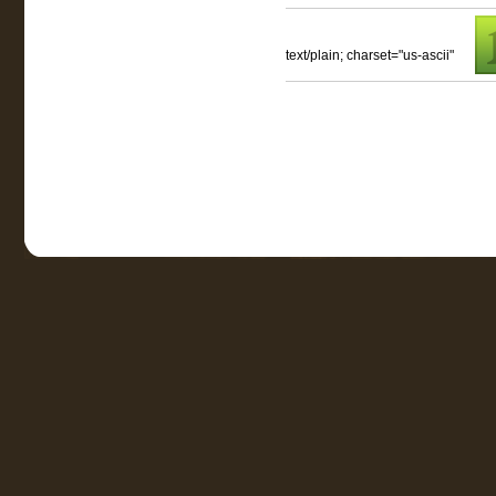
text/plain; charset="us-ascii"