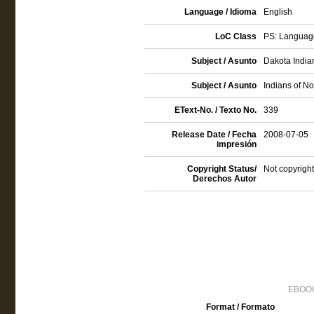
Language / Idioma
English
LoC Class
PS: Language
Subject / Asunto
Dakota Indian
Subject / Asunto
Indians of No
EText-No. / Texto No.
339
Release Date / Fecha
2008-07-05
impresión
Copyright Status/
Not copyright
Derechos Autor
EBOOK
Format / Formato