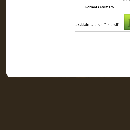
EBOOK
Format / Formato
text/plain; charset="us-ascii"