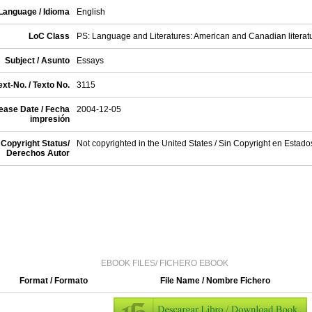
Language / Idioma
English
LoC Class
PS: Language and Literatures: American and Canadian literat
Subject / Asunto
Essays
xt-No. / Texto No.
3115
ease Date / Fecha
2004-12-05
impresión
Copyright Status/
Not copyrighted in the United States / Sin Copyright en Estad
Derechos Autor
EBOOK FILES/ FICHERO EBOOK
Format / Formato
File Name / Nombre Fichero