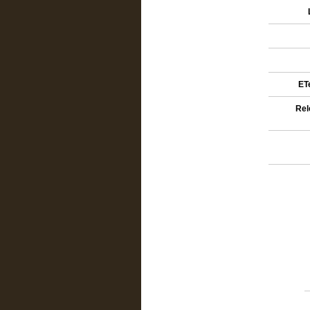
ETe
Rel