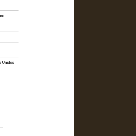
ure
os Unidos