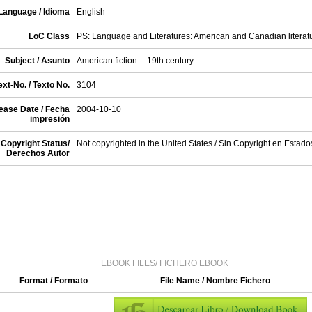
Language / Idioma
English
LoC Class
PS: Language and Literatures: American and Canadian literat
Subject / Asunto
American fiction -- 19th century
xt-No. / Texto No.
3104
ease Date / Fecha
2004-10-10
impresión
Copyright Status/
Not copyrighted in the United States / Sin Copyright en Estad
Derechos Autor
EBOOK FILES/ FICHERO EBOOK
Format / Formato
File Name / Nombre Fichero