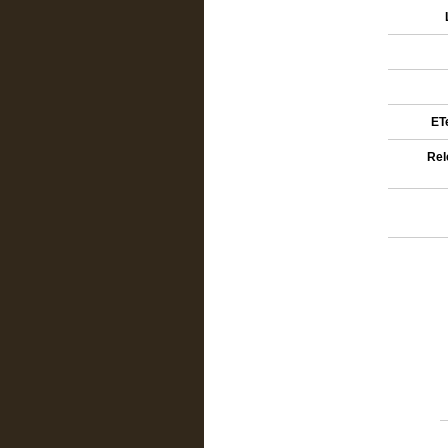
ETe
Rel