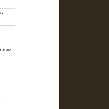
ure
os Unidos