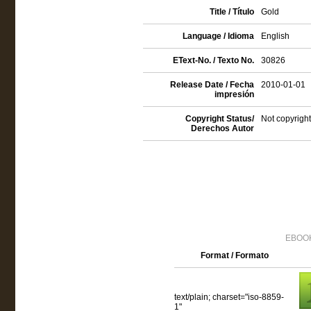
Title / Título
Gold
Language / Idioma
English
EText-No. / Texto No.
30826
Release Date / Fecha
2010-01-01
impresión
Copyright Status/
Not copyright
Derechos Autor
EBOOK
Format / Formato
text/plain; charset="iso-8859-
1"