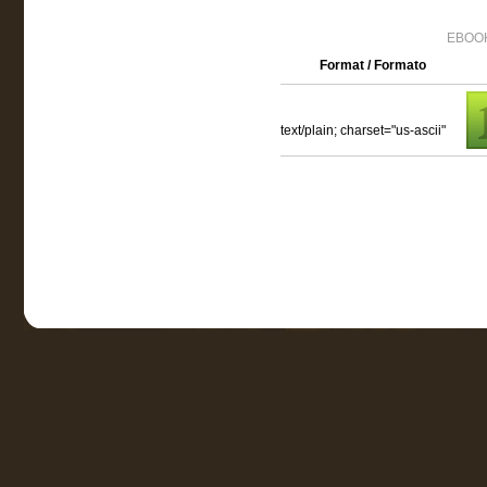
EBOOK
Format / Formato
text/plain; charset="us-ascii"