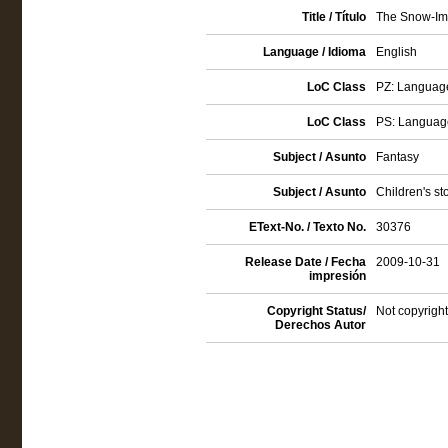
Title / Título
The Snow-Ima
Language / Idioma
English
LoC Class
PZ: Language 
LoC Class
PS: Language
Subject / Asunto
Fantasy
Subject / Asunto
Children's st
EText-No. / Texto No.
30376
Release Date / Fecha
2009-10-31
impresión
Copyright Status/
Not copyright
Derechos Autor