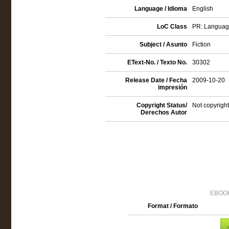
Language / Idioma
English
LoC Class
PR: Language 
Subject / Asunto
Fiction
EText-No. / Texto No.
30302
Release Date / Fecha
2009-10-20
impresión
Copyright Status/
Not copyright
Derechos Autor
EBOOK
Format / Formato