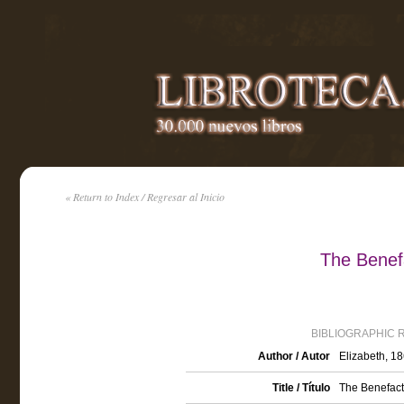
« Return to Index / Regresar al Inicio
The Benefa
BIBLIOGRAPHIC 
Author / Autor
Elizabeth, 1
Title / Título
The Benefact