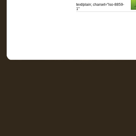
text/plain; charset="iso-8859-
1"