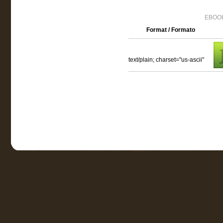
EBOOK
Format / Formato
text/plain; charset="us-ascii"