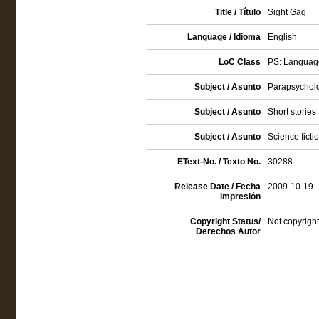
Title / Título
Sight Gag
Language / Idioma
English
LoC Class
PS: Language
Subject / Asunto
Parapsycholog
Subject / Asunto
Short stories
Subject / Asunto
Science ficti
EText-No. / Texto No.
30288
Release Date / Fecha
2009-10-19
impresión
Copyright Status/
Not copyright
Derechos Autor