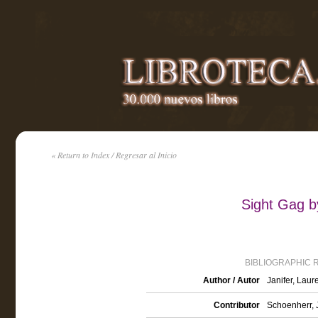
« Return to Index / Regresar al Inicio
Sight Gag b
BIBLIOGRAPHIC 
Author / Autor
Janifer, Lau
Contributor
Schoenherr, J