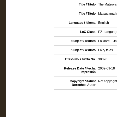
Title / Título
The Matsuya
Title / Título
Matsuyama k
Language / Idioma
English
LoC Class
PZ: Language 
Subject / Asunto
Folklore -- J
Subject / Asunto
Fairy tales
EText-No. / Texto No.
30020
Release Date / Fecha
2009-09-18
impresión
Copyright Status/
Not copyright
Derechos Autor