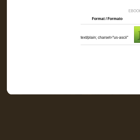
EBOOK
Format / Formato
text/plain; charset="us-ascii"