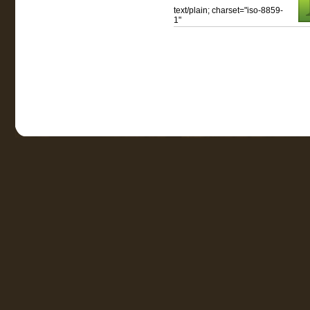
text/plain; charset="iso-8859-
1"