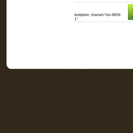
text/plain; charset="iso-8859-
1"