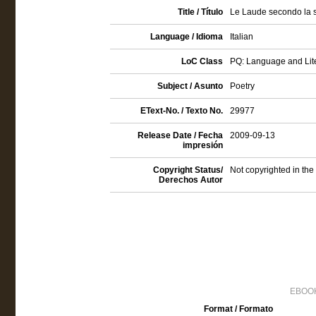
Title / Título
Le Laude secondo la s
Language / Idioma
Italian
LoC Class
PQ: Language and Lite
Subject / Asunto
Poetry
EText-No. / Texto No.
29977
Release Date / Fecha
2009-09-13
impresión
Copyright Status/
Not copyrighted in the
Derechos Autor
EBOOK
Format / Formato