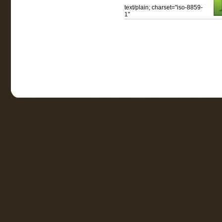
text/plain; charset="iso-8859-
1"