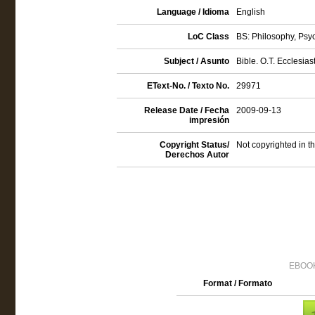
Language / Idioma
English
LoC Class
BS: Philosophy, Psyc
Subject / Asunto
Bible. O.T. Ecclesias
EText-No. / Texto No.
29971
Release Date / Fecha
2009-09-13
impresión
Copyright Status/
Not copyrighted in t
Derechos Autor
EBOOK
Format / Formato