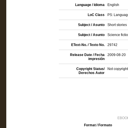
Language / Idioma
English
LoC Class
PS: Language
Subject / Asunto
Short stories
Subject / Asunto
Science ficti
EText-No. / Texto No.
29742
Release Date / Fecha
2009-08-20
impresión
Copyright Status/
Not copyright
Derechos Autor
EBOOK
Format / Formato