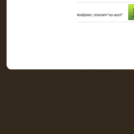
text/plain; charset="us-ascii"