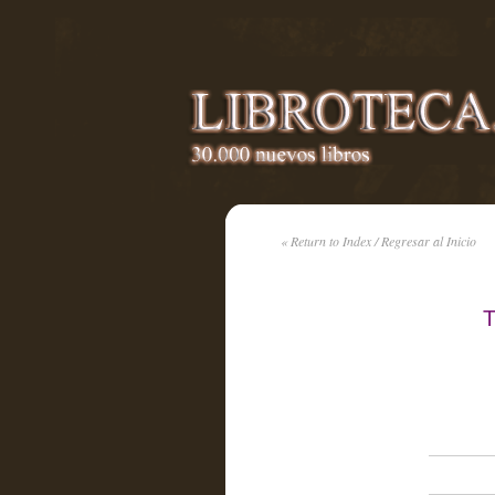
« Return to Index / Regresar al Inicio
T