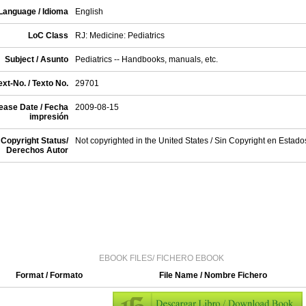
Language / Idioma
English
LoC Class
RJ: Medicine: Pediatrics
Subject / Asunto
Pediatrics -- Handbooks, manuals, etc.
xt-No. / Texto No.
29701
ease Date / Fecha
2009-08-15
impresión
Copyright Status/
Not copyrighted in the United States / Sin Copyright en Estad
Derechos Autor
EBOOK FILES/ FICHERO EBOOK
Format / Formato
File Name / Nombre Fichero