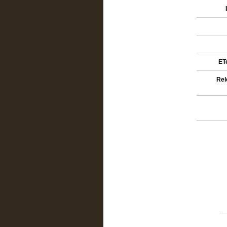
ETe
Rel