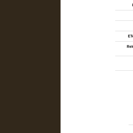
ETe
Rel