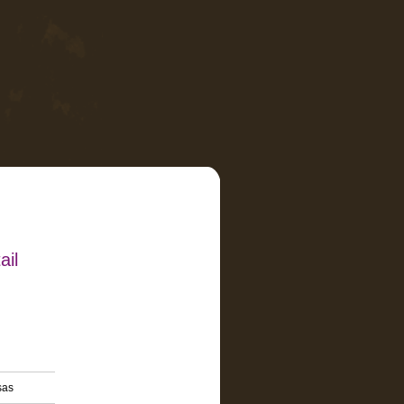
ail
sas