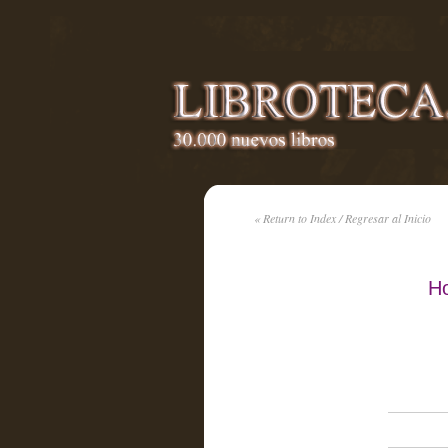
« Return to Index / Regresar al Inicio
Ho