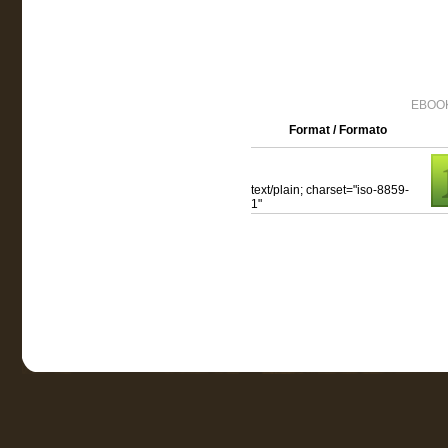
EBOOK
Format / Formato
text/plain; charset="iso-8859-
1"