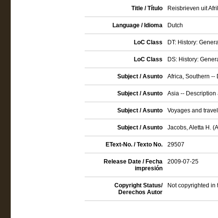
Title / Título
Reisbrieven uit Af
Language / Idioma
Dutch
LoC Class
DT: History: Gener
LoC Class
DS: History: Gener
Subject / Asunto
Africa, Southern --
Subject / Asunto
Asia -- Description
Subject / Asunto
Voyages and trave
Subject / Asunto
Jacobs, Aletta H. (
EText-No. / Texto No.
29507
Release Date / Fecha
2009-07-25
impresión
Copyright Status/
Not copyrighted in
Derechos Autor