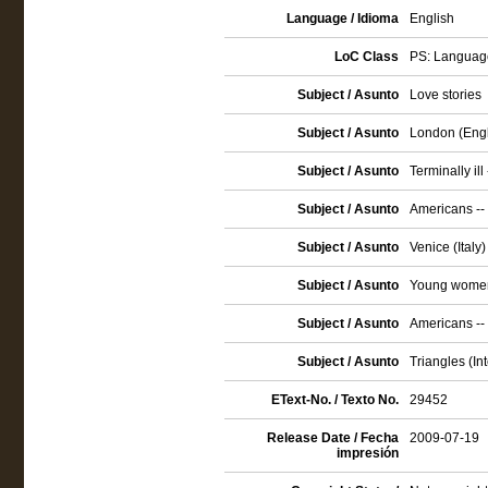
Language / Idioma
English
LoC Class
PS: Language
Subject / Asunto
Love stories
Subject / Asunto
London (Engla
Subject / Asunto
Terminally ill 
Subject / Asunto
Americans -- 
Subject / Asunto
Venice (Italy) 
Subject / Asunto
Young women 
Subject / Asunto
Americans -- I
Subject / Asunto
Triangles (Int
EText-No. / Texto No.
29452
Release Date / Fecha
2009-07-19
impresión