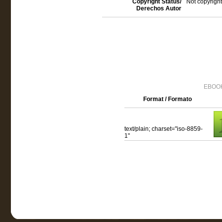
Copyright Status/
Not copyright
Derechos Autor
EBOOK
Format / Formato
text/plain; charset="iso-8859-
1"