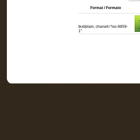
EBOOK
Format / Formato
text/plain; charset="iso-8859-
1"