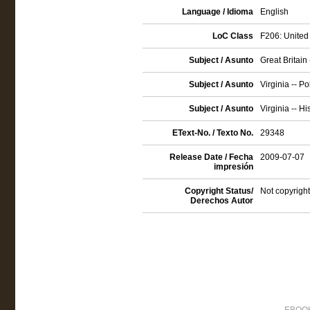
Language / Idioma
English
LoC Class
F206: United 
Subject / Asunto
Great Britain 
Subject / Asunto
Virginia -- P
Subject / Asunto
Virginia -- H
EText-No. / Texto No.
29348
Release Date / Fecha
2009-07-07
impresión
Copyright Status/
Not copyright
Derechos Autor