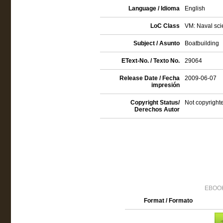
Language / Idioma
English
LoC Class
VM: Naval sci
Subject / Asunto
Boatbuilding
EText-No. / Texto No.
29064
Release Date / Fecha
2009-06-07
impresión
Copyright Status/
Not copyrighte
Derechos Autor
EBOOK
Format / Formato