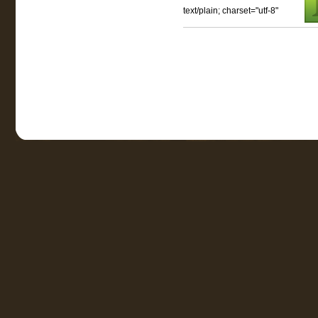
text/plain; charset="utf-8"