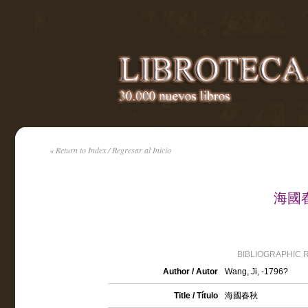
« Return to Index / Regresar al Inicio
海國春秋
BIBLIOGRAPHIC 
Author / Autor
Wang, Ji, -1796?
Title / Título
海國春秋