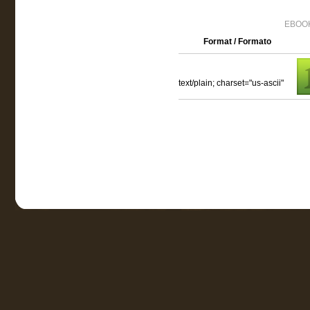
EBOOK
Format / Formato
text/plain; charset="us-ascii"