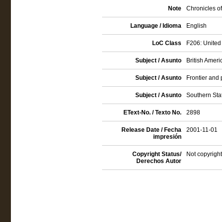
Note
Chronicles of
Language / Idioma
English
LoC Class
F206: United 
Subject / Asunto
British Ameri
Subject / Asunto
Frontier and 
Subject / Asunto
Southern Stat
EText-No. / Texto No.
2898
Release Date / Fecha
2001-11-01
impresión
Copyright Status/
Not copyright
Derechos Autor