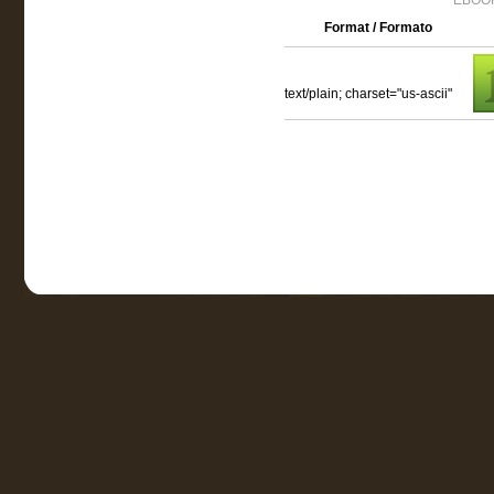
EBOOK
Format / Formato
text/plain; charset="us-ascii"