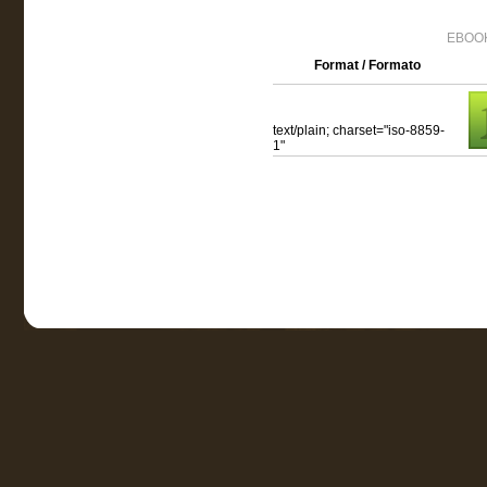
EBOOK
Format / Formato
text/plain; charset="iso-8859-
1"