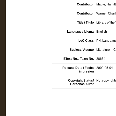
Contributor
Mabie, Hamilt
Contributor
Warner, Charl
Title / Título
Library of the
Language / Idioma
English
LoC Class
PN: Language a
Subject / Asunto
Literature -- C
EText-No. / Texto No.
28684
Release Date / Fecha
2009-05-04
impresión
Copyright Status/
Not copyright
Derechos Autor