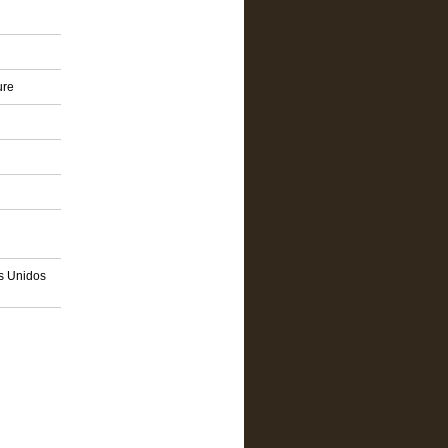
ure
os Unidos