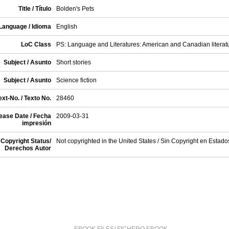
Title / Título
Bolden's Pets
Language / Idioma
English
LoC Class
PS: Language and Literatures: American and Canadian literat
Subject / Asunto
Short stories
Subject / Asunto
Science fiction
xt-No. / Texto No.
28460
ease Date / Fecha
2009-03-31
impresión
Copyright Status/
Not copyrighted in the United States / Sin Copyright en Estad
Derechos Autor