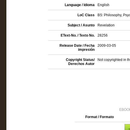
Language / Idioma
English
LoC Class
BS: Philosophy, Psyc
Subject / Asunto
Revelation
EText-No. / Texto No.
28256
Release Date / Fecha
2009-03-05
impresión
Copyright Status/
Not copyrighted in t
Derechos Autor
EBOOK
Format / Formato