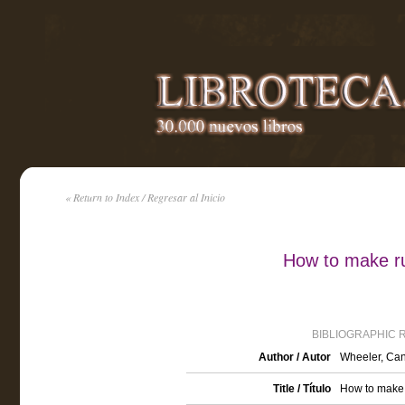
« Return to Index / Regresar al Inicio
How to make r
BIBLIOGRAPHIC 
Author / Autor
Wheeler, Ca
Title / Título
How to make