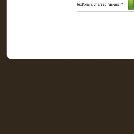
text/plain; charset="us-ascii"