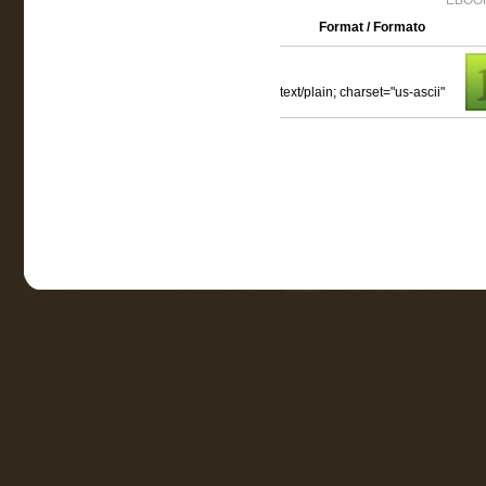
EBOOK
Format / Formato
text/plain; charset="us-ascii"