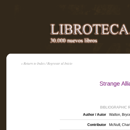
« Return to Index / Regresar al Inicio
Strange All
BIBLIOGRAPHIC 
Author / Autor
Walton, Bryc
Contributor
McNutt, Charle