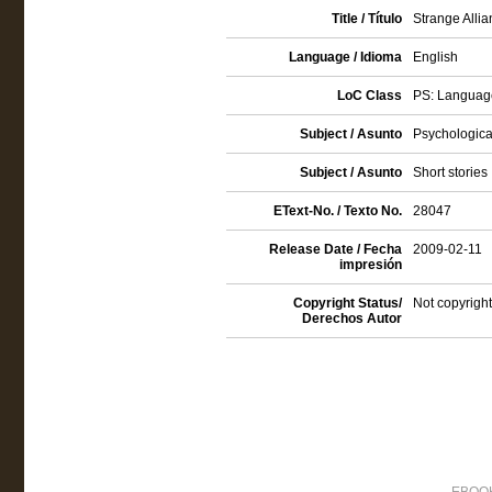
Title / Título
Strange Allia
Language / Idioma
English
LoC Class
PS: Language
Subject / Asunto
Psychological
Subject / Asunto
Short stories
EText-No. / Texto No.
28047
Release Date / Fecha
2009-02-11
impresión
Copyright Status/
Not copyright
Derechos Autor