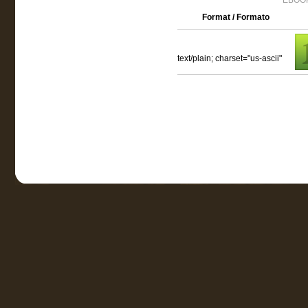
EBOOK
Format / Formato
text/plain; charset="us-ascii"