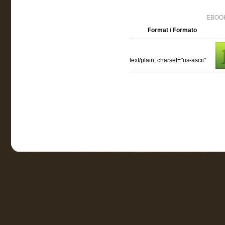
EBOOK
Format / Formato
text/plain; charset="us-ascii"