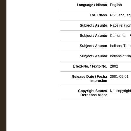
Language / Idioma
English
LoC Class
PS: Language
Subject / Asunto
Race relations
Subject / Asunto
California -- 
Subject / Asunto
Indians, Treat
Subject / Asunto
Indians of No
EText-No. / Texto No.
2802
Release Date / Fecha
2001-09-01
impresión
Copyright Status/
Not copyright
Derechos Autor