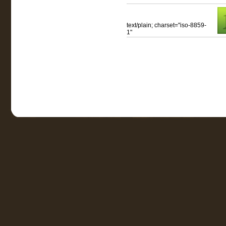
text/plain; charset="iso-8859-
1"