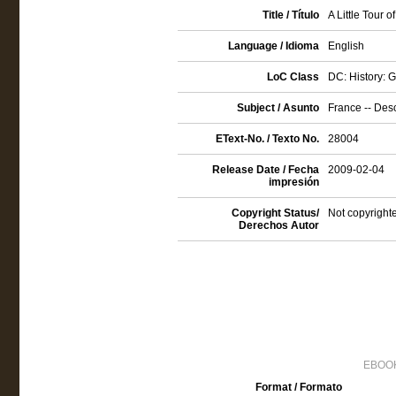
Title / Título
A Little Tour o
Language / Idioma
English
LoC Class
DC: History: 
Subject / Asunto
France -- Desc
EText-No. / Texto No.
28004
Release Date / Fecha
2009-02-04
impresión
Copyright Status/
Not copyrighte
Derechos Autor
EBOOK
Format / Formato