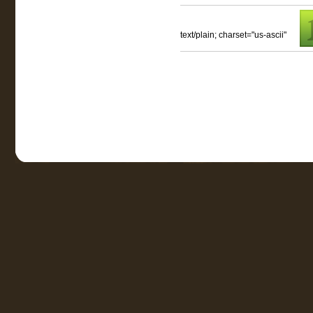
text/plain; charset="us-ascii"