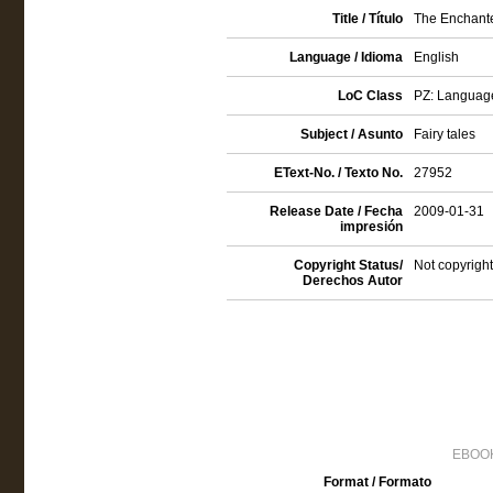
Title / Título
The Enchante
Language / Idioma
English
LoC Class
PZ: Language 
Subject / Asunto
Fairy tales
EText-No. / Texto No.
27952
Release Date / Fecha
2009-01-31
impresión
Copyright Status/
Not copyright
Derechos Autor
EBOOK
Format / Formato