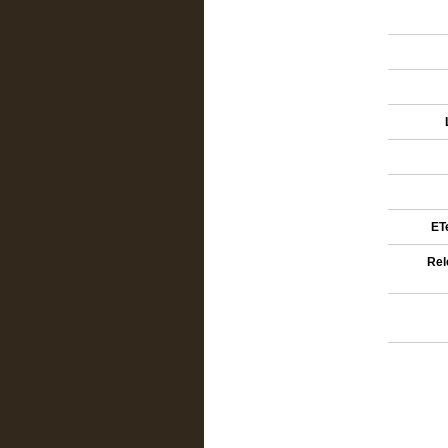
ETe
Rel