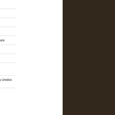
ture
os Unidos