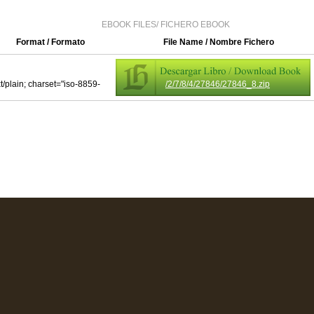
EBOOK FILES/ FICHERO EBOOK
Format / Formato
File Name / Nombre Fichero
xt/plain; charset="iso-8859-
/2/7/8/4/27846/27846_8.zip