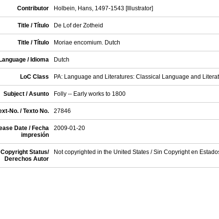
Contributor
Holbein, Hans, 1497-1543 [Illustrator]
Title / Título
De Lof der Zotheid
Title / Título
Moriae encomium. Dutch
Language / Idioma
Dutch
LoC Class
PA: Language and Literatures: Classical Language and Litera
Subject / Asunto
Folly -- Early works to 1800
xt-No. / Texto No.
27846
ease Date / Fecha
2009-01-20
impresión
Copyright Status/
Not copyrighted in the United States / Sin Copyright en Estad
Derechos Autor