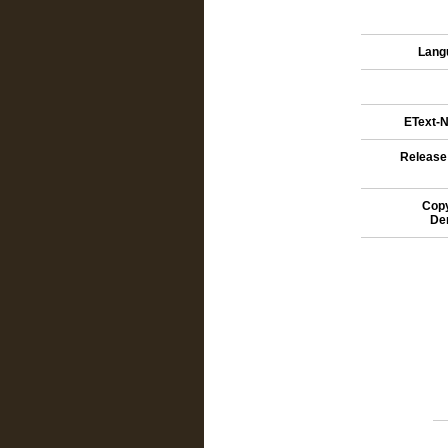
Lang
EText-N
Release
Copy
De