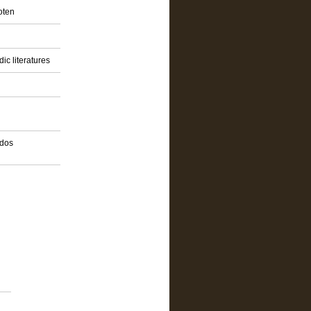
oten
ic literatures
idos