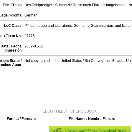
Title / Título
Des Feldpredigers Schmelzle Reise nach Flätz mit fortgehenden N
uage / Idioma
German
LoC Class
PT: Language and Literatures: Germanic, Scandinavian, and Iceland
o. / Texto No.
27775
 Date / Fecha
2009-01-12
impresión
right Status/
Not copyrighted in the United States / Sin Copyright en Estados Un
rechos Autor
EBOOK FILES/ FICHERO EBOOK
Format / Formato
File Name / Nombre Fichero