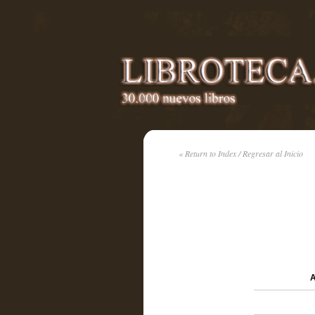
« Return to Index / Regresar al Inicio
A