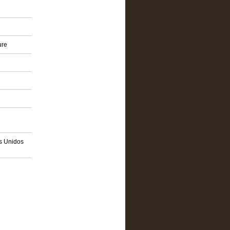
ure
os Unidos