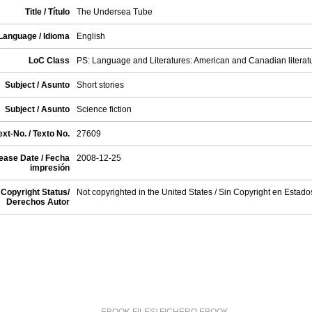
Title / Título
The Undersea Tube
Language / Idioma
English
LoC Class
PS: Language and Literatures: American and Canadian literat
Subject / Asunto
Short stories
Subject / Asunto
Science fiction
xt-No. / Texto No.
27609
ease Date / Fecha
2008-12-25
impresión
Copyright Status/
Not copyrighted in the United States / Sin Copyright en Estad
Derechos Autor