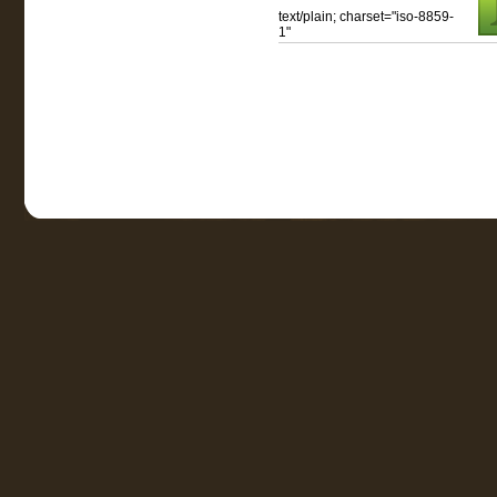
text/plain; charset="iso-8859-
1"