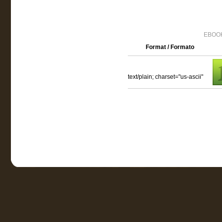
EBOOK
Format / Formato
text/plain; charset="us-ascii"