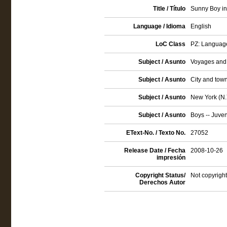
Title / Título
Sunny Boy in 
Language / Idioma
English
LoC Class
PZ: Language 
Subject / Asunto
Voyages and t
Subject / Asunto
City and town 
Subject / Asunto
New York (N.Y.
Subject / Asunto
Boys -- Juveni
EText-No. / Texto No.
27052
Release Date / Fecha
2008-10-26
impresión
Copyright Status/
Not copyright
Derechos Autor