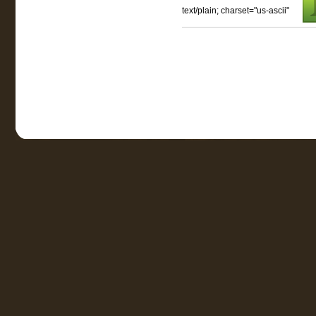
text/plain; charset="us-ascii"