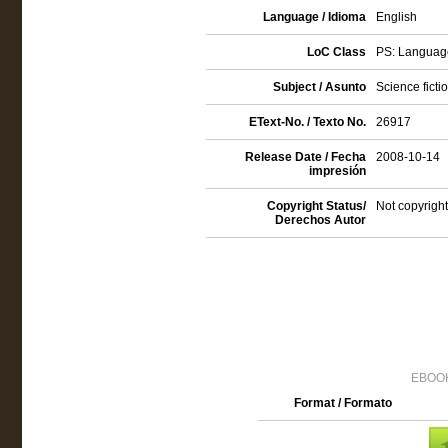
Language / Idioma
English
LoC Class
PS: Language
Subject / Asunto
Science ficti
EText-No. / Texto No.
26917
Release Date / Fecha
2008-10-14
impresión
Copyright Status/
Not copyright
Derechos Autor
EBOOK
Format / Formato