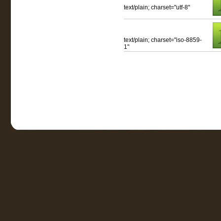
text/plain; charset="utf-8"
text/plain; charset="iso-8859-
1"