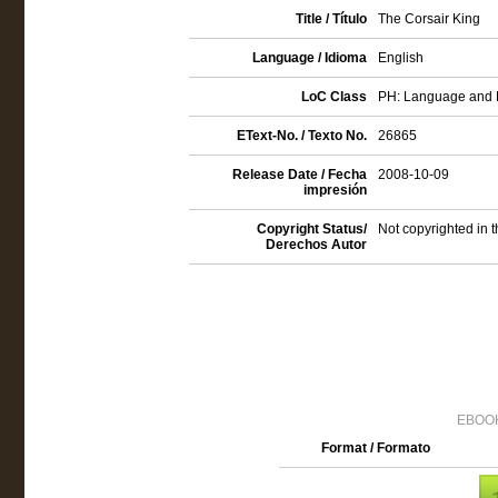
Title / Título
The Corsair King
Language / Idioma
English
LoC Class
PH: Language and L
EText-No. / Texto No.
26865
Release Date / Fecha
2008-10-09
impresión
Copyright Status/
Not copyrighted in 
Derechos Autor
EBOOK
Format / Formato