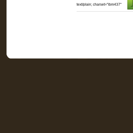
text/plain; charset="ibm437"