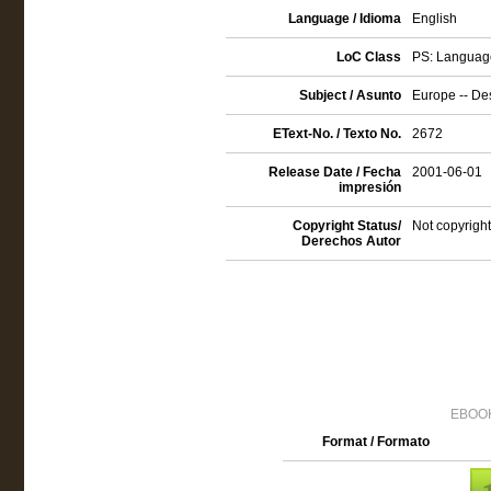
Language / Idioma
English
LoC Class
PS: Language
Subject / Asunto
Europe -- Des
EText-No. / Texto No.
2672
Release Date / Fecha
2001-06-01
impresión
Copyright Status/
Not copyright
Derechos Autor
EBOOK
Format / Formato