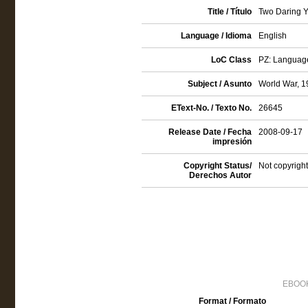
Title / Título
Two Daring Yo
Language / Idioma
English
LoC Class
PZ: Language 
Subject / Asunto
World War, 19
EText-No. / Texto No.
26645
Release Date / Fecha
2008-09-17
impresión
Copyright Status/
Not copyright
Derechos Autor
EBOOK
Format / Formato