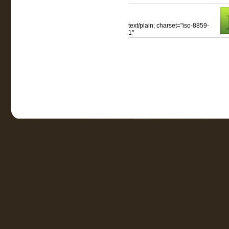
text/plain; charset="iso-8859-
1"