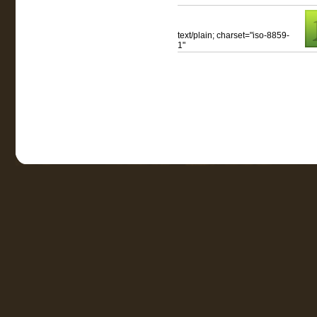
text/plain; charset="iso-8859-
1"