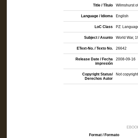
Title / Título
Wilmshurst of
Language / Idioma
English
LoC Class
PZ: Language 
Subject / Asunto
World War, 19
EText-No. / Texto No.
26642
Release Date / Fecha
2008-09-16
impresión
Copyright Status/
Not copyright
Derechos Autor
EBOOK
Format / Formato