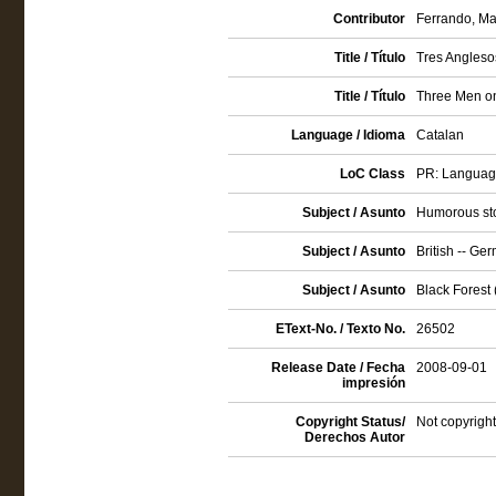
Contributor
Ferrando, Mar
Title / Título
Tres Angleso
Title / Título
Three Men on
Language / Idioma
Catalan
LoC Class
PR: Language 
Subject / Asunto
Humorous sto
Subject / Asunto
British -- Ger
Subject / Asunto
Black Forest 
EText-No. / Texto No.
26502
Release Date / Fecha
2008-09-01
impresión
Copyright Status/
Not copyright
Derechos Autor