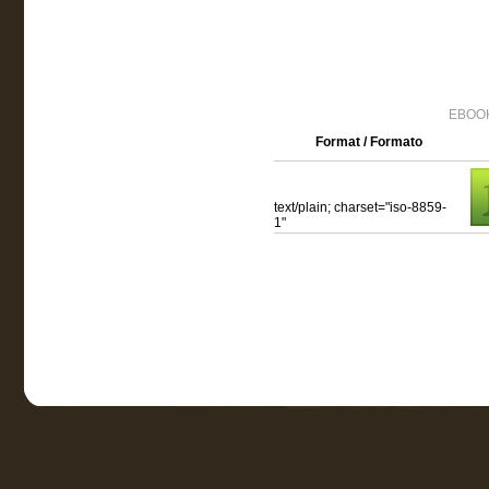
EBOOK
Format / Formato
text/plain; charset="iso-8859-
1"