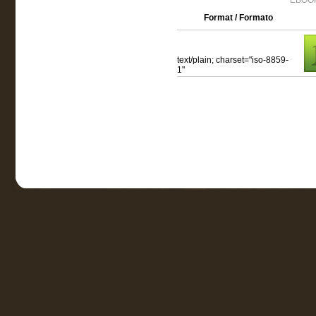
EBOOK
Format / Formato
text/plain; charset="iso-8859-
1"