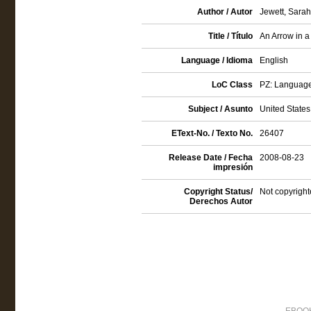
Author / Autor
Jewett, Sara
Title / Título
An Arrow in 
Language / Idioma
English
LoC Class
PZ: Language 
Subject / Asunto
United States 
EText-No. / Texto No.
26407
Release Date / Fecha
2008-08-23
impresión
Copyright Status/
Not copyright
Derechos Autor