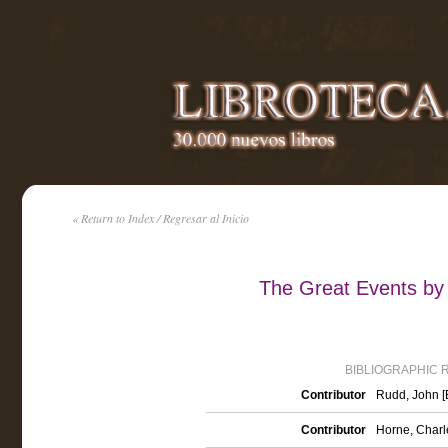
« Return to Index / Regresar al Inicio
The Great Events by
BIBLIOGRAPHIC 
Contributor
Rudd, John [E
Contributor
Horne, Charle