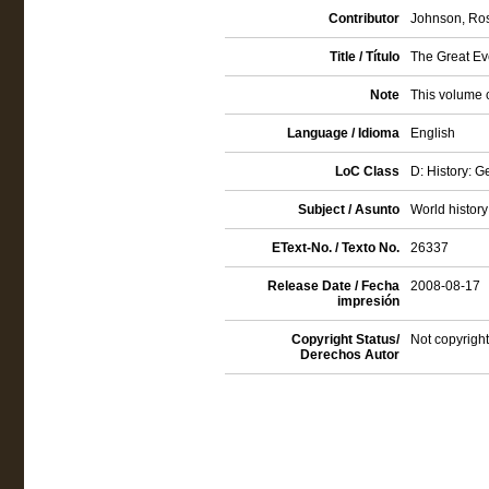
Contributor
Johnson, Ross
Title / Título
The Great Ev
Note
This volume 
Language / Idioma
English
LoC Class
D: History: 
Subject / Asunto
World history
EText-No. / Texto No.
26337
Release Date / Fecha
2008-08-17
impresión
Copyright Status/
Not copyright
Derechos Autor