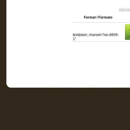
EBOOK
Format / Formato
text/plain; charset="iso-8859-
1"