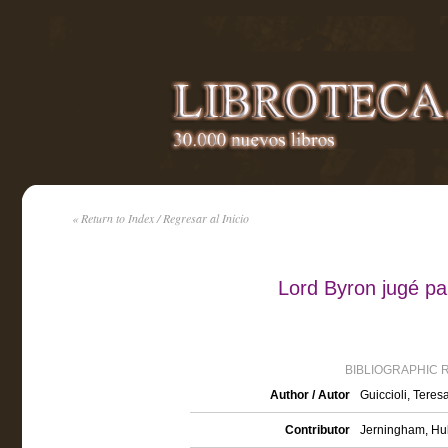
« Return to Index / Regresar al Inicio
Lord Byron jugé par
BIBLIOGRAPHIC 
Author / Autor
Guiccioli, Teres
Contributor
Jerningham, Hub