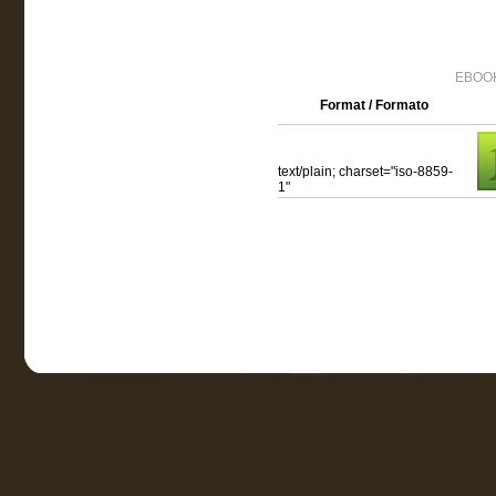
EBOOK
Format / Formato
text/plain; charset="iso-8859-
1"