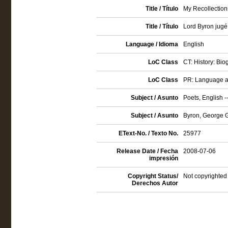
Title / Título
My Recollection
Title / Título
Lord Byron jugé 
Language / Idioma
English
LoC Class
CT: History: Bio
LoC Class
PR: Language and
Subject / Asunto
Poets, English -
Subject / Asunto
Byron, George 
EText-No. / Texto No.
25977
Release Date / Fecha
2008-07-06
impresión
Copyright Status/
Not copyrighted 
Derechos Autor