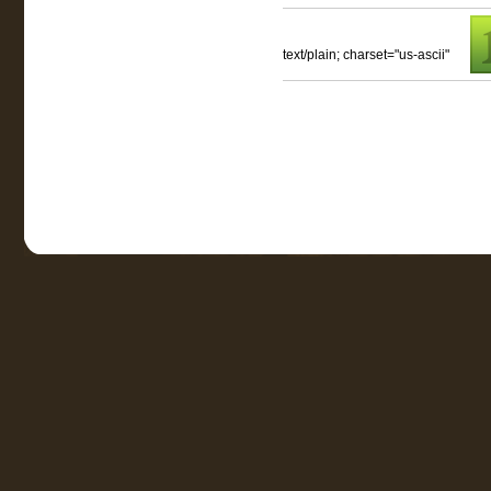
text/plain; charset="us-ascii"