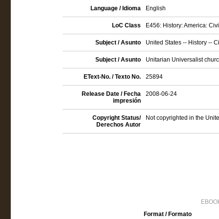
Language / Idioma
English
LoC Class
E456: History: America: Civ
Subject / Asunto
United States -- History -- 
Subject / Asunto
Unitarian Universalist chur
EText-No. / Texto No.
25894
Release Date / Fecha
2008-06-24
impresión
Copyright Status/
Not copyrighted in the Unit
Derechos Autor
EBOOK
Format / Formato