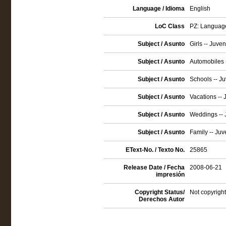
Language / Idioma
English
LoC Class
PZ: Language 
Subject / Asunto
Girls -- Juveni
Subject / Asunto
Automobiles -
Subject / Asunto
Schools -- Juv
Subject / Asunto
Vacations -- J
Subject / Asunto
Weddings -- J
Subject / Asunto
Family -- Juve
EText-No. / Texto No.
25865
Release Date / Fecha
2008-06-21
impresión
Copyright Status/
Not copyright
Derechos Autor