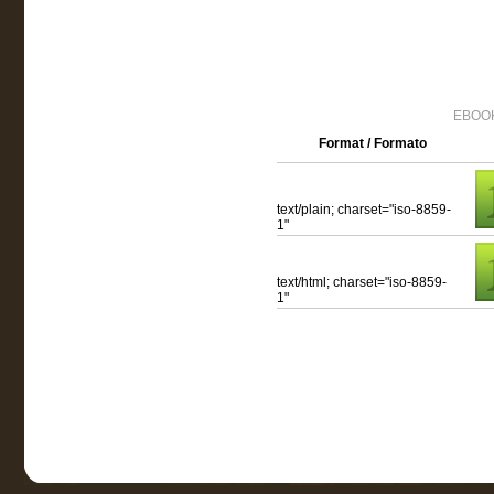
EBOOK
Format / Formato
text/plain; charset="iso-8859-
1"
text/html; charset="iso-8859-
1"