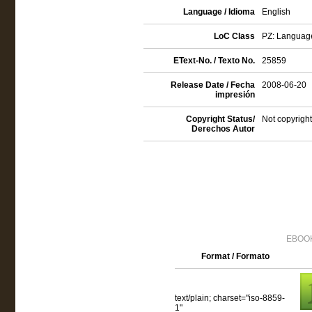
Language / Idioma
English
LoC Class
PZ: Language 
EText-No. / Texto No.
25859
Release Date / Fecha
2008-06-20
impresión
Copyright Status/
Not copyright
Derechos Autor
EBOOK
Format / Formato
text/plain; charset="iso-8859-
1"