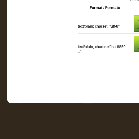
EBOOK
Format / Formato
text/plain; charset="utf-8"
text/plain; charset="iso-8859-
1"